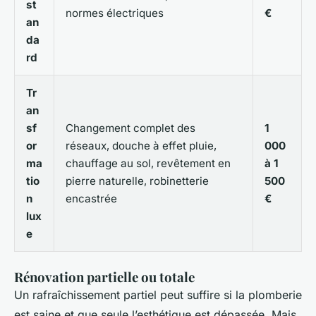
st
normes électriques
€
an
da
rd
Tr
an
sf
Changement complet des
1
or
réseaux, douche à effet pluie,
000
ma
chauffage au sol, revêtement en
à 1
tio
pierre naturelle, robinetterie
500
n
encastrée
€
lux
e
Rénovation partielle ou totale
Un rafraîchissement partiel peut suffire si la plomberie
est saine et que seule l’esthétique est dépassée. Mais