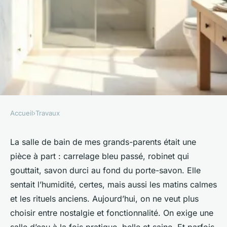
Accueil
›
Travaux
TRAVAUX
Rénovation salle de bain :
La salle de bain de mes grands-parents était une
pièce à part : carrelage bleu passé, robinet qui
transformez votre espace avec
gouttait, savon durci au fond du porte-savon. Elle
nos astuces
sentait l’humidité, certes, mais aussi les matins calmes
et les rituels anciens. Aujourd’hui, on ne veut plus
Auberte
•
02/06/2026 16:33
•
11 min de lecture
choisir entre nostalgie et fonctionnalité. On exige une