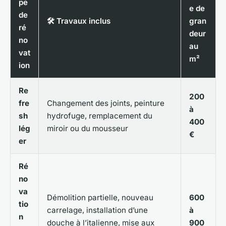
pe
e de
de
🛠️ Travaux inclus
gran
ré
deur
no
au
vat
m²
ion
Re
200
fre
Changement des joints, peinture
à
sh
hydrofuge, remplacement du
400
lég
miroir ou du mousseur
€
er
Ré
no
va
Démolition partielle, nouveau
600
tio
carrelage, installation d’une
à
n
douche à l’italienne, mise aux
900