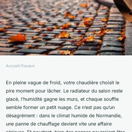
Accueil
›
Travaux
TRAVAUX
Les meilleures astuces pour
En pleine vague de froid, votre chaudière choisit le
pire moment pour lâcher. Le radiateur du salon reste
un dépannage de chauffage
glacé, l’humidité gagne les murs, et chaque souffle
réussi à Ifs
semble former un petit nuage. Ce n’est pas qu’un
désagrément : dans le climat humide de Normandie,
Auberte
•
27/05/2026 16:47
•
9 min de lecture
une panne de chauffage devient vite une affaire