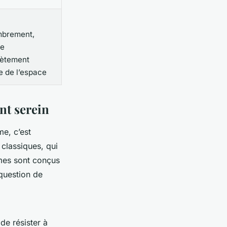
n
brement,
e
ètement
e de l’espace
nt serein
me, c’est
classiques, qui
èmes sont conçus
 question de
de résister à