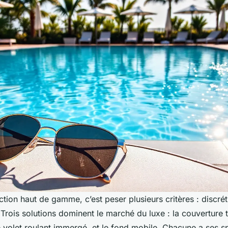
ction haut de gamme, c’est peser plusieurs critères : discrét
. Trois solutions dominent le marché du luxe : la couvertur
e volet roulant immergé, et le fond mobile. Chacune a ses spé