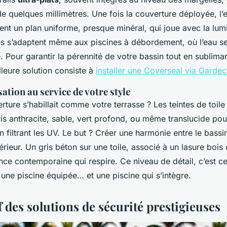
 quelques millimètres. Une fois la couverture déployée, l’ef
ient un plan uniforme, presque minéral, qui joue avec la lumi
s s’adaptent même aux piscines à débordement, où l’eau s
 Pour garantir la pérennité de votre bassin tout en sublima
illeure solution consiste à
installer une Coverseal via Garde
ation au service de votre style
erture s’habillait comme votre terrasse ? Les teintes de toile
s anthracite, sable, vert profond, ou même translucide pour
en filtrant les UV. Le but ? Créer une harmonie entre le bassin
érieur. Un gris béton sur une toile, associé à un lasure bois 
ce contemporaine qui respire. Ce niveau de détail, c’est ce 
 une piscine équipée… et une piscine qui s’intègre.
 des solutions de sécurité prestigieuses