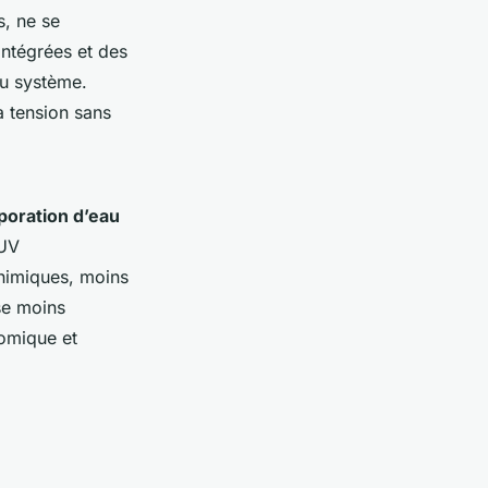
s, ne se
intégrées et des
du système.
a tension sans
poration d’eau
 UV
himiques, moins
se moins
mique et