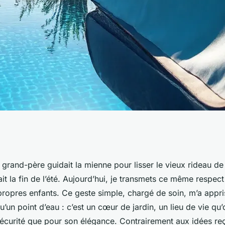
s d'opter pour des
rand-père guidait la mienne pour lisser le vieux rideau de 
ait la fin de l’été. Aujourd’hui, je transmets ce même respec
ine haut de gamme
propres enfants. Ce geste simple, chargé de soin, m’a appri
qu’un point d’eau : c’est un cœur de jardin, un lieu de vie qu
sécurité que pour son élégance. Contrairement aux idées reç