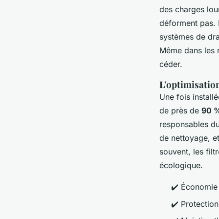
des charges lour
déforment pas. E
systèmes de drai
Même dans les r
céder.
L'optimisation
Une fois installé
de près de
90 
responsables du
de nettoyage, e
souvent, les fil
écologique.
✔️ Économie 
✔️ Protection