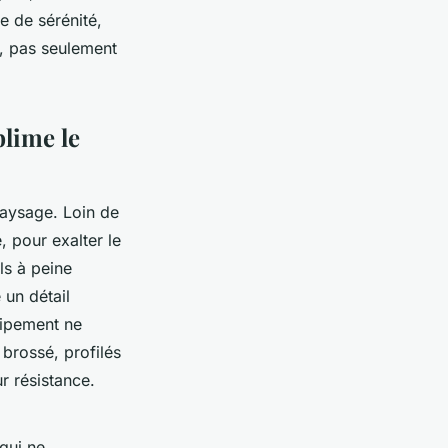
e de sérénité,
re, pas seulement
blime le
paysage. Loin de
, pour exalter le
ls à peine
 un détail
uipement ne
 brossé, profilés
r résistance.
qui ne