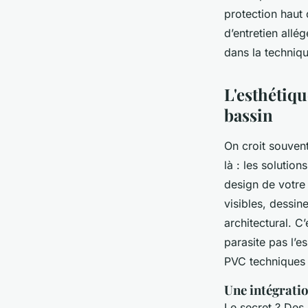
Blancheline
•
10/04/2026 13:10
•
10 min de lecture
protection haut
d’entretien allég
dans la techniqu
L'esthétiqu
bassin
On croit souven
là : les solutio
design de votre 
visibles, dessi
architectural. C’
parasite pas l’e
PVC techniques o
Une intégrati
Le secret ? Des 