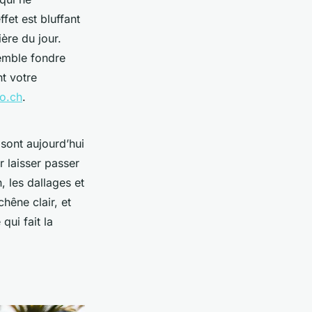
fet est bluffant
ère du jour.
emble fondre
nt votre
co.ch
.
 sont aujourd’hui
 laisser passer
, les dallages et
chêne clair, et
qui fait la