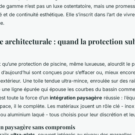
 de gamme n’est pas un luxe ostentatoire, mais une promess
é et de continuité esthétique. Elle s’inscrit dans l’art de viv
e.
e architecturale : quand la protection su
t qu’une protection de piscine, même luxueuse, alourdit le 
ns d’aujourd’hui sont conçues pour s’effacer ou, mieux encore
extérieur. Une toile tendue ultra-mince, enroulée sur des rai
ne une ligne épurée qui épouse les courbes du bassin comme
est toute la force d’un
intégration paysagère
réussie : l’éq
space, il le complète. Les matériaux jouent un rôle clé - inox
u aluminium laqué - tous choisis pour leur discrétion et leu
on paysagère sans compromis
rails
ultra-plats
, souvent intégrés au niveau des margelles, 