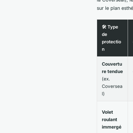
sur le plan esth
🛠️ Type
de
protectio
n
Couvertu
re tendue
(ex.
Coversea
l)
Volet
roulant
immergé