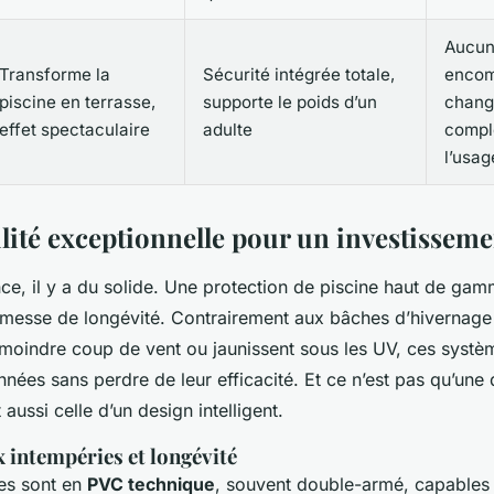
Aucu
Transforme la
Sécurité intégrée totale,
encom
piscine en terrasse,
supporte le poids d’un
chang
effet spectaculaire
adulte
compl
l’usag
lité exceptionnelle pour un investisseme
nce, il y a du solide. Une protection de piscine haut de gam
messe de longévité. Contrairement aux bâches d’hivernage 
 moindre coup de vent ou jaunissent sous les UV, ces syst
nnées sans perdre de leur efficacité. Et ce n’est pas qu’une
 aussi celle d’un design intelligent.
 intempéries et longévité
sées sont en
PVC technique
, souvent double-armé, capables 