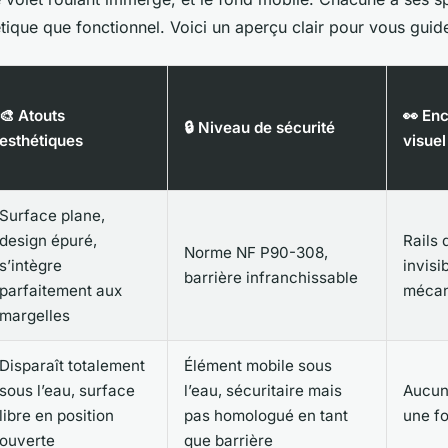
étique que fonctionnel. Voici un aperçu clair pour vous guide
🎨 Atouts
👀 En
🔒 Niveau de sécurité
esthétiques
visuel
Surface plane,
design épuré,
Rails 
Norme NF P90-308,
s’intègre
invisi
barrière infranchissable
parfaitement aux
mécan
margelles
Disparaît totalement
Élément mobile sous
sous l’eau, surface
l’eau, sécuritaire mais
Aucune
libre en position
pas homologué en tant
une fo
ouverte
que barrière