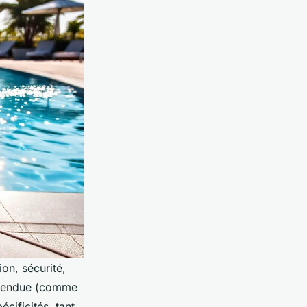
ion, sécurité,
e tendue (comme
cificités, tant