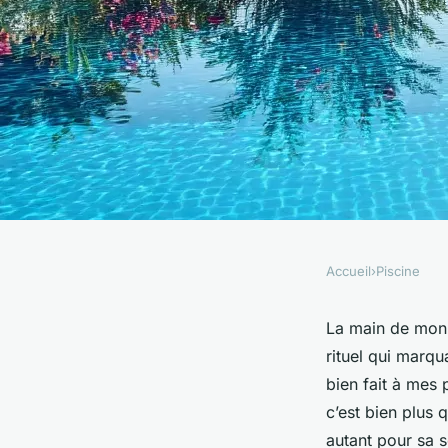
Accueil
›
Piscine
PISCINE
Top 5 bonnes raison
La main de mon g
rituel qui marqu
protections de pisc
bien fait à mes 
c’est bien plus 
autant pour sa 