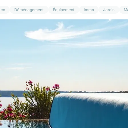
éco
Déménagement
Équipement
Immo
Jardin
M