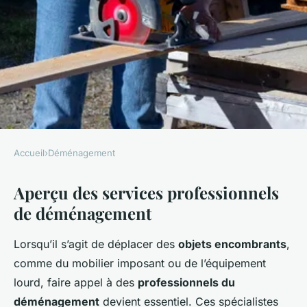
Accueil
›
Déménagement
DÉMÉNAGEMENT
Aperçu des services professionnels
Déménagement d'objets
de déménagement
encombrants : Une affaire de
professionnels
Lorsqu’il s’agit de déplacer des
objets encombrants
,
comme du mobilier imposant ou de l’équipement
admin
•
21 mars 2025
•
5 min de lecture
lourd, faire appel à des
professionnels du
déménagement
devient essentiel. Ces spécialistes