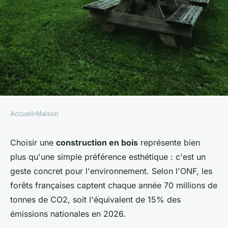
Accueil
›
Maison
MAISON
Construire une maison en bois
Choisir une
construction en bois
représente bien
plus qu'une simple préférence esthétique : c'est un
pour une planète verte
geste concret pour l'environnement. Selon l'ONF, les
forêts françaises captent chaque année 70 millions de
admin
•
16 janvier 2026
•
7 min de lecture
tonnes de CO2, soit l'équivalent de 15% des
émissions nationales en 2026.