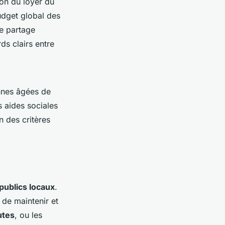
ion du loyer du
budget global des
de partage
ds clairs entre
nnes âgées de
 aides sociales
n des critères
publics locaux
.
de maintenir et
utes
, ou les