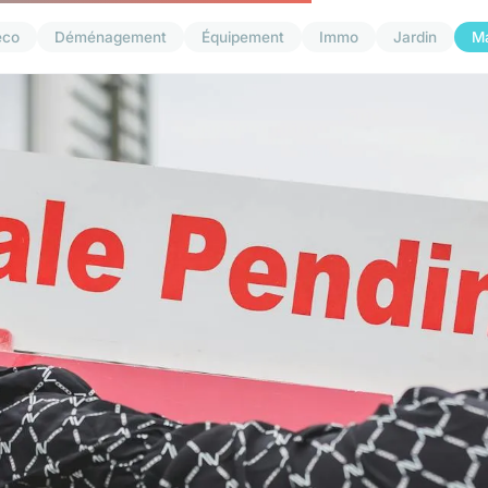
éco
Déménagement
Équipement
Immo
Jardin
M