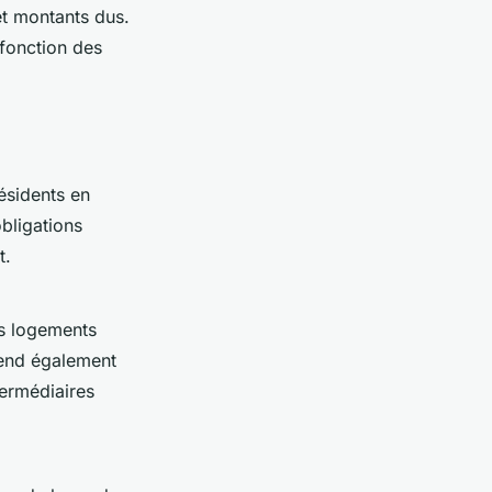
et montants dus.
 fonction des
ésidents en
obligations
t.
rs logements
tend également
termédiaires