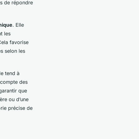
ités de répondre
mique
. Elle
t les
Cela favorise
s selon les
le tend à
t compte des
garantir que
ère ou d’une
rie précise de