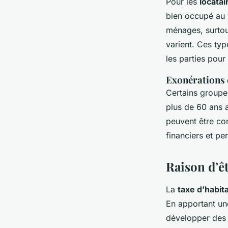
Pour les
locatai
bien occupé au 1
ménages, surtou
varient. Ces typ
les parties pour
Exonérations 
Certains groupes
plus de 60 ans 
peuvent être con
financiers et pe
Raison d’êt
La
taxe d’habit
En apportant un
développer des 