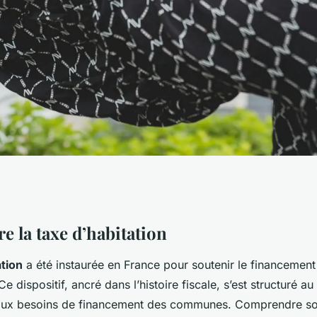
d'habitation: qui
 la taxe d’habitation
ation
a été instaurée en France pour soutenir le financement
rquoi?
e dispositif, ancré dans l’histoire fiscale, s’est structuré au
 aux besoins de financement des communes. Comprendre s