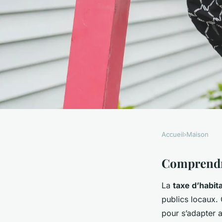
Accueil
›
Maison
MAISON
Comprendre la taxe 
Comprendre
La
taxe d’habit
est concerné et pou
publics locaux. C
pour s’adapter