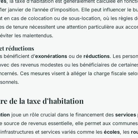
res
, la taxe d’habitation est généralement calculée en fonct
er janvier de l’année d’imposition. Elle peut influencer le 
t en cas de colocation ou de sous-location, où les règles 
es de tenure nécessitent une attention particulière aux accor
 éviter les malentendus.
et réductions
 bénéficient d’
exonérations
ou de
réductions
. Les perso
avec des revenus modestes ou les bénéficiaires de certaines
cernés. Ces mesures visent à alléger la charge fiscale selo
rsonnels.
re de la taxe d’habitation
ation
joue un rôle crucial dans le financement des
services 
e source de revenus essentielle, elle permet aux communes 
infrastructures et services variés comme les
écoles
, les
ro