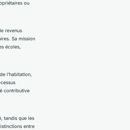
opriétaires ou
 de revenus
ires. Sa mission
es écoles,
e l’habitation,
rocessus
é contributive
é, tandis que les
stinctions entre