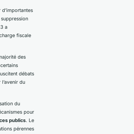
r d’importantes
a suppression
23 a
 charge fiscale
majorité des
 certains
uscitent débats
 l’avenir du
sation du
mécanismes pour
ces publics
. Le
lutions pérennes