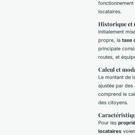
admin
•
8 février 2025
•
4 min de lecture
fonctionnement e
locataires.
Historique et 
Initialement mis
propre, la
taxe 
principale consi
routes, et équip
Calcul et mod
Le montant de 
ajustée par des 
comprend le cal
des citoyens.
Caractéristiq
Pour les
proprié
locataires
voient