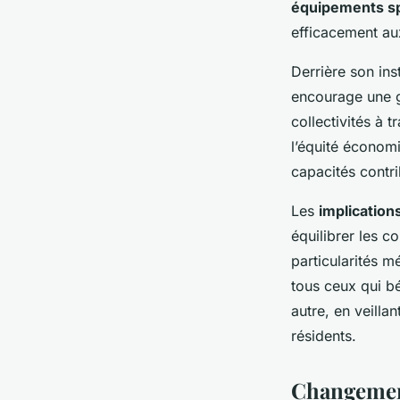
équipements sp
efficacement aux
Derrière son ins
encourage une g
collectivités à 
l’équité économ
capacités contri
Les
implications
équilibrer les c
particularités m
tous ceux qui b
autre, en veilla
résidents.
Changement