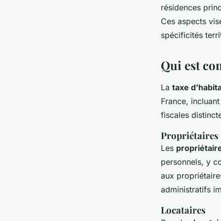
résidences princ
Ces aspects vise
spécificités terr
Qui est con
La
taxe d’habit
France, incluan
fiscales distinc
Propriétaires
Les
propriétair
personnels, y c
aux propriétaire
administratifs i
Locataires